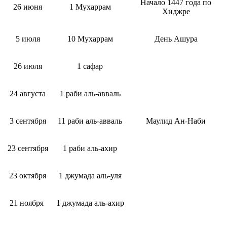
Начало 1447 года по
26 июня
1 Мухаррам
Хиджре
5 июля
10 Мухаррам
День Ашура
26 июля
1 сафар
24 августа
1 раби аль-авваль
3 сентября
11 раби аль-авваль
Маулид Ан-Наби
23 сентября
1 раби аль-ахир
23 октября
1 джумада аль-уля
21 ноября
1 джумада аль-ахир