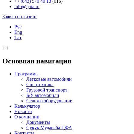
+7 (843) 570 40 13
(016)
info@ijara.ru
Заявка на лизинг
Рус
Eng
Тат
Основная навигация
Программы
Легковые автомобили
Спецтехника
Грузовой транспорт
Б/У автомобили
Сельхоз оборудование
Калькулятор
Новости
О компании
Документы
Сукук Мудараба ЦФА
Контакты