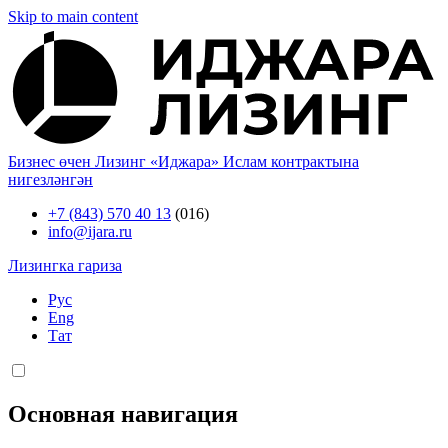
Skip to main content
Бизнес өчен Лизинг «Иджара» Ислам контрактына
нигезләнгән
+7 (843) 570 40 13
(016)
info@ijara.ru
Лизингка гариза
Рус
Eng
Тат
Основная навигация