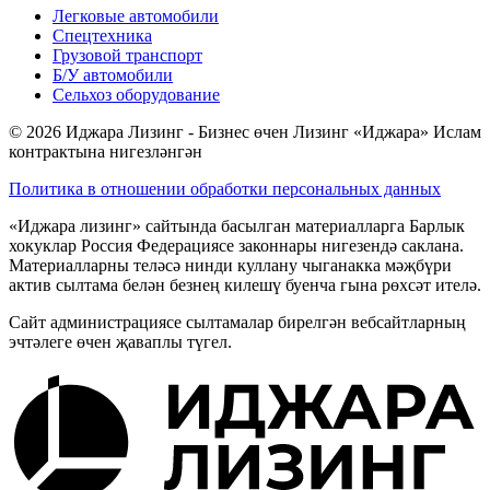
Легковые автомобили
Спецтехника
Грузовой транспорт
Б/У автомобили
Сельхоз оборудование
© 2026 Иджара Лизинг - Бизнес өчен Лизинг «Иджара» Ислам
контрактына нигезләнгән
Политика в отношении обработки персональных данных
«Иджара лизинг» сайтында басылган материалларга Барлык
хокуклар Россия Федерациясе законнары нигезендә саклана.
Материалларны теләсә нинди куллану чыганакка мәҗбүри
актив сылтама белән безнең килешү буенча гына рөхсәт ителә.
Сайт администрациясе сылтамалар бирелгән вебсайтларның
эчтәлеге өчен җаваплы түгел.